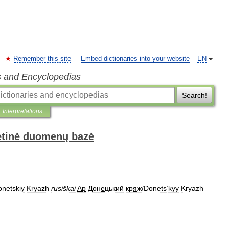
Remember this site
Embed dictionaries into your website
EN
s and Encyclopedias
Search!
Interpretations
netinė duomenų bazė
netskiy
Kryazh
rusiškai
Ap
Дон
е
цький
кр
я
ж
/
Donets
’
kyy
Kryazh