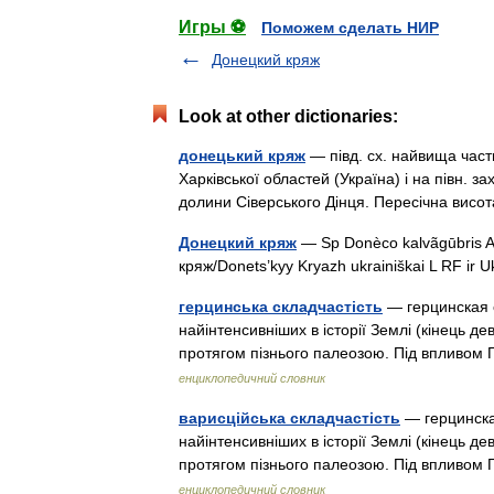
Игры ⚽
Поможем сделать НИР
Донецкий кряж
Look at other dictionaries:
донецький кряж
— півд. сх. найвища част
Харківської областей (Україна) і на півн. за
долини Сіверського Дінця. Пересічна висо
Донецкий кряж
— Sp Donèco kalvãgūbris A
кряж/Donets’kyy Kryazh ukrainiškai L RF ir
герцинська складчастість
— герцинская с
найінтенсивніших в історії Землі (кінець д
протягом пізнього палеозою. Під впливом 
енциклопедичний словник
варисційська складчастість
— герцинска
найінтенсивніших в історії Землі (кінець д
протягом пізнього палеозою. Під впливом 
енциклопедичний словник