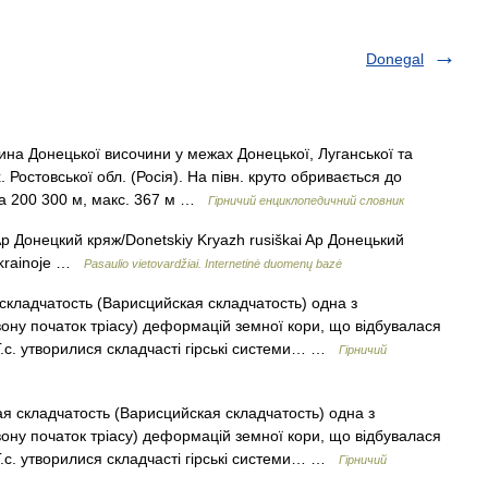
Donegal
ина Донецької височини у межах Донецької, Луганської та
х. Ростовської обл. (Росія). На півн. круто обривається до
та 200 300 м, макс. 367 м …
Гірничий енциклопедичний словник
p Донецкий кряж/Donetskiy Kryazh rusiškai Ap Донецький
 Ukrainoje …
Pasaulio vietovardžiai. Internetinė duomenų bazė
кладчатость (Варисцийская складчатость) одна з
евону початок тріасу) деформацій земної кори, що відбувалася
Г.с. утворилися складчасті гірські системи… …
Гірничий
я складчатость (Варисцийская складчатость) одна з
евону початок тріасу) деформацій земної кори, що відбувалася
Г.с. утворилися складчасті гірські системи… …
Гірничий