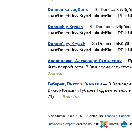
Doneco kalvagūbris
— Sp Donèco kalvãgūbr
кряж/Donets’kyy Kryazh ukrainiškai L RF ir
Donetskiy Kryazh
— Sp Donèco kalvãgūbris
кряж/Donets’kyy Kryazh ukrainiškai L RF ir
Donets’kyy Kryazh
— Sp Donèco kalvãgūbri
кряж/Donets’kyy Kryazh ukrainiškai L RF ir
Аноприенко, Александр Яковлевич
— Пр
быть подробности. В Википедии есть стат
Википедия
Губарев, Виктор Кимович
— В Википедии 
Виктор Кимович Губарев Род деятельности
21) …
Википедия
© Academic, 2000-2026
Contact us:
Technical Support
,
Dictionaries export
, created on PHP,
Joomla,
Dr