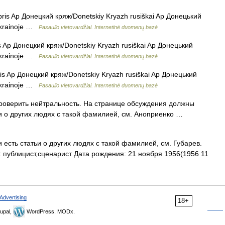
is Ap Донецкий кряж/Donetskiy Kryazh rusiškai Ap Донецький
 Ukrainoje …
Pasaulio vietovardžiai. Internetinė duomenų bazė
 Ap Донецкий кряж/Donetskiy Kryazh rusiškai Ap Донецький
 Ukrainoje …
Pasaulio vietovardžiai. Internetinė duomenų bazė
s Ap Донецкий кряж/Donetskiy Kryazh rusiškai Ap Донецький
 Ukrainoje …
Pasaulio vietovardžiai. Internetinė duomenų bazė
оверить нейтральность. На странице обсуждения должны
ьи о других людях с такой фамилией, см. Аноприенко …
есть статьи о других людях с такой фамилией, см. Губарев.
: публицист,сценарист Дата рождения: 21 ноября 1956(1956 11
Advertising
18+
upal,
WordPress, MODx.