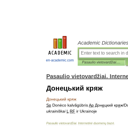
Academic Dictionarie
en-academic.com
Pasaulio vietovardžiai. Internetinė duomenų bazė
Pasaulio vietovardžiai. Inter
Донецький кряж
Донецький
кряж
Sp
Donèco
kalvãgūbris
Ap
Дон
е
цкий
кр
я
ж
/
Do
ukrainiškai
L
RF
ir
Ukrainoje
Pasaulio
vietovardžiai
.
Internetinė
duomenų
bazė
.